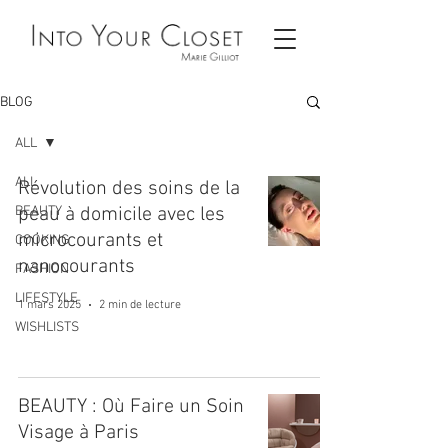
BLOG
ALL
ALL
Révolution des soins de la
BEAUTY
peau à domicile avec les
microcourants et
COOKING
nanocourants
FASHION
LIFESTYLE
1 mars 2025
2 min de lecture
WISHLISTS
BEAUTY : Où Faire un Soin
Visage à Paris