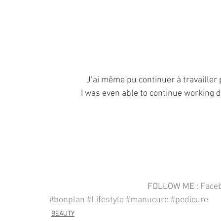
J’ai même pu continuer à travailler p
I was even able to continue working du
FOLLOW ME : 
Face
#bonplan
#Lifestyle
#manucure
#pedicure
BEAUTY