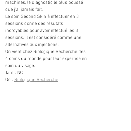
machines, le diagnostic le plus poussé 
que j'ai jamais fait.
Le soin Second Skin à effectuer en 3 
sessions donne des résutats 
incroyables pour avoir effectué les 3 
sessions. Il est considéré comme une 
alternatives aux injections.
On vient chez Biologique Recherche des 
4 coins du monde pour leur expertise en 
soin du visage.
Tarif : NC
Où : 
Biologique Recherche
Paris
Maintenant vous pouvez faire votre 
choix, n'hésitez pas à me recommander 
vos soins préférés, j'irais tester. Et 
n'oubliez pas que votre alimentation et 
les soins que vous faites chaque jour 