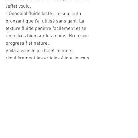
l'effet voulu.
- 
Oenobiol fluide lacté
 : Le seul auto 
bronzant que j'ai utilisé sans gant. La 
texture fluide pénètre facilement et se 
rince très bien sur les mains. Bronzage 
progressif et naturel.
Voilà à vous le joli hâle! Je mets 
régulièrement les articles à jour, je vous 
tiendrais au courant des nouveautés 
testées.
Photos Lydie Bonhomme
beauty
autobronzant
BEAUTY