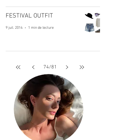
FESTIVAL OUTFIT
9 juil. 2014
1 min de lecture
74
/
81