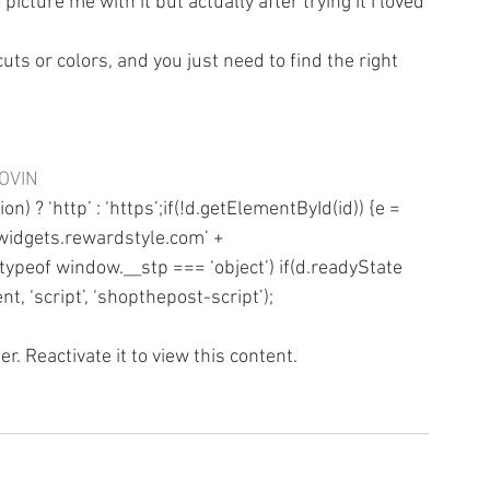
picture me with it but actually after trying it I loved 
ts or colors, and you just need to find the right 
OVIN
ion) ? ‘http’ : ‘https’;if(!d.getElementById(id)) {e = 
 ‘widgets.rewardstyle.com’ + 
(typeof window.__stp === ‘object’) if(d.readyState 
t, ‘script’, ‘shopthepost-script’);
r. Reactivate it to view this content.