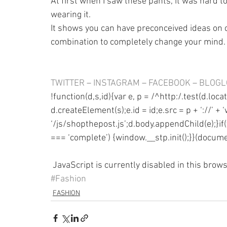
At first when I saw these pants, it was hard to 
wearing it. 
It shows you can have preconceived ideas on cu
combination to completely change your mind.
TWITTER
 – 
INSTAGRAM
 – 
FACEBOOK
 – 
BLOGL
!function(d,s,id){var e, p = /^http:/.test(d.locat
d.createElement(s);e.id = id;e.src = p + ‘://’ +
‘/js/shopthepost.js’;d.body.appendChild(e);}if
=== ‘complete’) {window.__stp.init();}}(documen
 JavaScript is currently disabled in this browse
#Fashion
FASHION