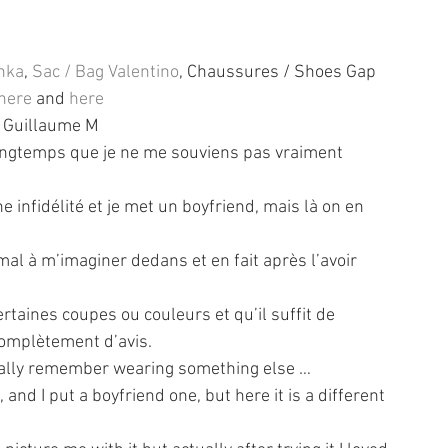
hka
, 
Sac / Bag Valentino
, Chaussures / Shoes Gap 
here
 and 
here
 Guillaume M
ongtemps que je ne me souviens pas vraiment 
 infidélité et je met un boyfriend, mais là on en 
mal à m’imaginer dedans et en fait après l’avoir 
taines coupes ou couleurs et qu’il suffit de 
omplètement d’avis.
 really remember wearing something else … 
 and I put a boyfriend one, but here it is a different 