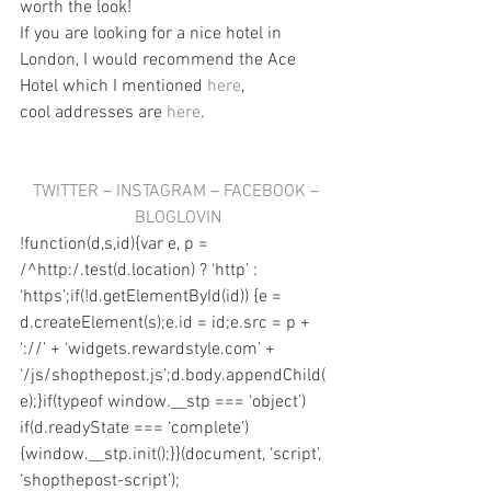
worth the look! 
If you are looking for a nice hotel in 
London, I would recommend the Ace 
Hotel which I mentioned 
here
, 
cool addresses are 
here
.
TWITTER
 – 
INSTAGRAM
 – 
FACEBOOK
 –
BLOGLOVIN
!function(d,s,id){var e, p = 
/^http:/.test(d.location) ? ‘http’ : 
‘https’;if(!d.getElementById(id)) {e = 
d.createElement(s);e.id = id;e.src = p + 
‘://’ + ‘widgets.rewardstyle.com’ + 
‘/js/shopthepost.js’;d.body.appendChild(
e);}if(typeof window.__stp === ‘object’) 
if(d.readyState === ‘complete’) 
{window.__stp.init();}}(document, ‘script’, 
‘shopthepost-script’);