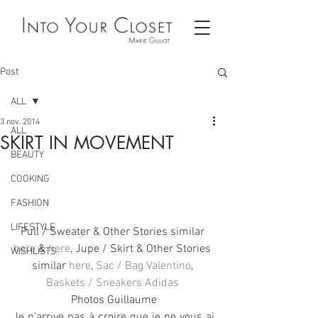
Post
ALL
3 nov. 2014
ALL
SKIRT IN MOVEMENT
BEAUTY
COOKING
FASHION
LIFESTYLE
Pull / Sweater & Other Stories similar 
here
 & 
here
, Jupe / Skirt & Other Stories 
WISHLISTS
similar 
here
, 
Sac / Bag Valentino
, 
Baskets / Sneakers Adidas
Photos Guillaume
Je n’arrive pas à croire que je ne vous ai 