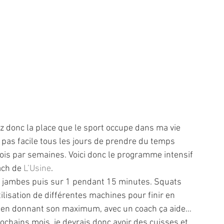
 donc la place que le sport occupe dans ma vie 
t pas facile tous les jours de prendre du temps 
ois par semaines. Voici donc le programme intensif 
ach de 
L’Usine
. 
 jambes puis sur 1 pendant 15 minutes. Squats 
ilisation de différentes machines pour finir en 
1h en donnant son maximum, avec un coach ça aide…
chains mois, je devrais donc avoir des cuisses et 