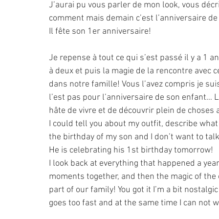
J’aurai pu vous parler de mon look, vous décr
comment mais demain c’est l’anniversaire de mo
Il fête son 1er anniversaire!
Je repense à tout ce qui s’est passé il y a 1 
à deux et puis la magie de la rencontre avec ce
dans notre famille! Vous l’avez compris je s
l’est pas pour l’anniversaire de son enfant… 
hâte de vivre et de découvrir plein de choses a
I could tell you about my outfit, describe wha
the birthday of my son and I don’t want to tal
He is celebrating his 1st birthday tomorrow!
I look back at everything that happened a year 
moments together, and then the magic of the e
part of our family! You got it I’m a bit nostal
goes too fast and at the same time I can not wa