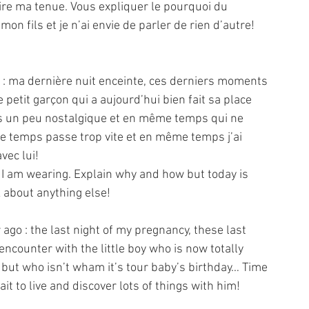
ire ma tenue. Vous expliquer le pourquoi du 
n fils et je n’ai envie de parler de rien d’autre!
an : ma dernière nuit enceinte, ces derniers moments 
 petit garçon qui a aujourd’hui bien fait sa place 
uis un peu nostalgique et en même temps qui ne 
Le temps passe trop vite et en même temps j’ai 
vec lui!
t I am wearing. Explain why and how but today is 
k about anything else!
ago : the last night of my pregnancy, these last 
ncounter with the little boy who is now totally 
gic but who isn’t wham it’s tour baby’s birthday… Time 
it to live and discover lots of things with him!