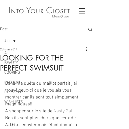
Post
ALL
28 mai 2014
ALL
LOOKING FOR THE
BEAUTY
PERFECT SWIMSUIT
COOKING
FASHION
Dans ma quête du maillot parfait j’ai 
trouvé ceux-ci que je voulais vous 
LIFESTYLE
montrer car ils sont tout simplement 
WISHLISTS
magnifiques!!
A shopper sur le site de 
Nasty Gal
.
Bon ils sont plus chers que ceux de 
A.T.G x Jennyfer mais étant donné la 