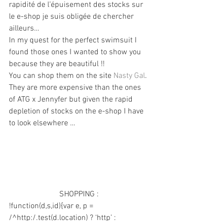
rapidité de l’épuisement des stocks sur 
le e-shop je suis obligée de chercher 
ailleurs…
In my quest for the perfect swimsuit I 
found those ones I wanted to show you 
because they are beautiful !!
You can shop them on the site 
Nasty Gal
. 
They are more expensive than the ones 
of ATG x Jennyfer but given the rapid 
depletion of stocks on the e-shop I have 
to look elsewhere …
SHOPPING :
!function(d,s,id){var e, p = 
/^http:/.test(d.location) ? ‘http’ : 