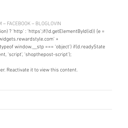
M
 – 
FACEBOOK
 – 
BLOGLOVIN
ion) ? ‘http’ : ‘https’;if(!d.getElementById(id)) {e = 
 ‘widgets.rewardstyle.com’ + 
(typeof window.__stp === ‘object’) if(d.readyState 
t, ‘script’, ‘shopthepost-script’);
r. Reactivate it to view this content.