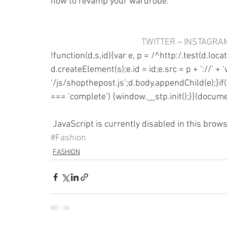
how to revamp your wardrobe.
TWITTER
 – 
INSTAGRA
!function(d,s,id){var e, p = /^http:/.test(d.locat
d.createElement(s);e.id = id;e.src = p + ‘://’ +
‘/js/shopthepost.js’;d.body.appendChild(e);}if
=== ‘complete’) {window.__stp.init();}}(documen
 JavaScript is currently disabled in this browse
#Fashion
FASHION