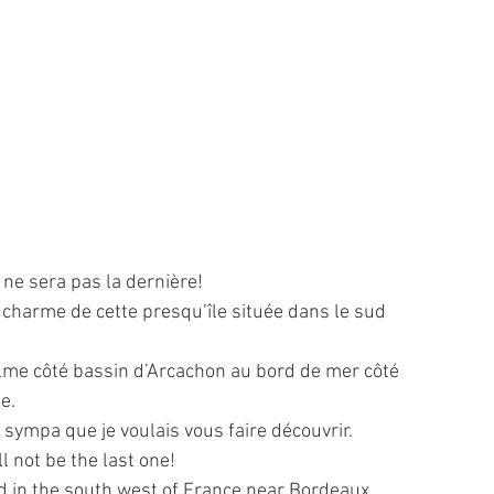
 ne sera pas la dernière!
arme de cette presqu’île située dans le sud 
lme côté bassin d’Arcachon au bord de mer côté 
e.
ympa que je voulais vous faire découvrir.
l not be the last one! 
ed in the south west of France near Bordeaux. 