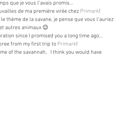
emps que je vous l’avais promis…
uvailles de ma première virée chez 
Primark
!
e thème de la savane, je pense que vous l’auriez 
s et autres animaux 😉
ration since I promised you a long time ago…
ee from my first trip to 
Primark
!
me of the savannah,   I think you would have 