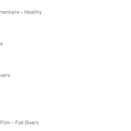
mentaire – Healthy
re
ivers
Film – Fait Divers