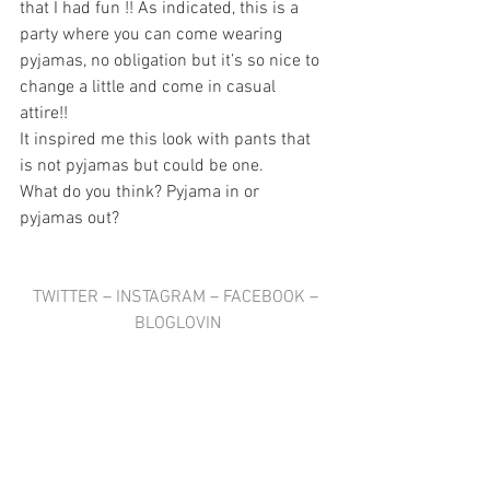
that I had fun !! As indicated, this is a 
party where you can come wearing 
pyjamas, no obligation but it’s so nice to 
change a little and come in casual 
attire!! 
It inspired me this look with pants that 
is not pyjamas but could be one.
What do you think? Pyjama in or 
pyjamas out?
TWITTER
 – 
INSTAGRAM
 – 
FACEBOOK
 –
BLOGLOVIN
#Fashion
FASHION