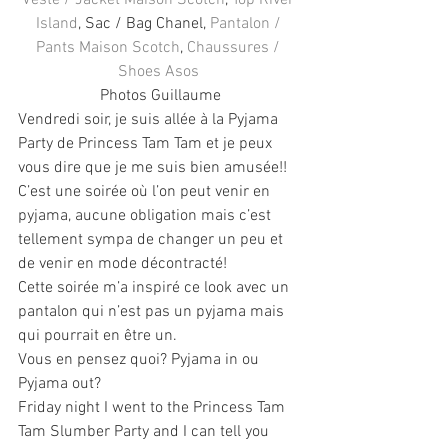
Veste / Jacket Maison Scotch
, 
Top River 
Island
, Sac / Bag Chanel, 
Pantalon / 
Pants Maison Scotch
, 
Chaussures / 
Shoes Asos
Photos Guillaume
Vendredi soir, je suis allée à la Pyjama 
Party de Princess Tam Tam et je peux 
vous dire que je me suis bien amusée!! 
C’est une soirée où l’on peut venir en 
pyjama, aucune obligation mais c’est 
tellement sympa de changer un peu et 
de venir en mode décontracté! 
Cette soirée m’a inspiré ce look avec un 
pantalon qui n’est pas un pyjama mais 
qui pourrait en être un.
Vous en pensez quoi? Pyjama in ou 
Pyjama out?
Friday night I went to the Princess Tam 
Tam Slumber Party and I can tell you 