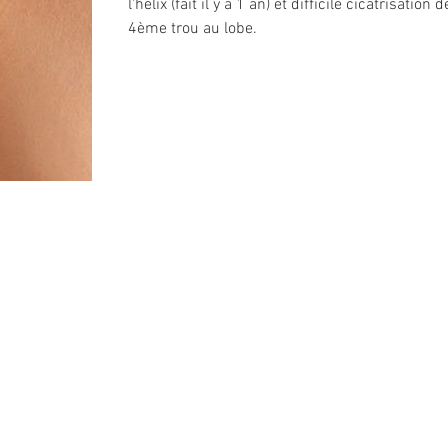
l'hélix (fait il y a 1 an) et difficile cicatrisation
4ème trou au lobe.